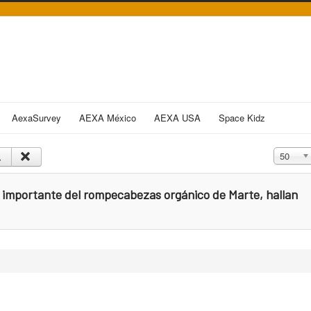
AexaSurvey
AEXA México
AEXA USA
Space Kidz
Cantidad
50
a importante del rompecabezas orgánico de Marte, hallan