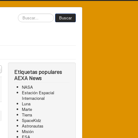
Buscar...
Buscar
 a mostrar
Etiquetas populares
AEXA News
NASA
Estación Espacial
Internacional
Luna
Marte
Tierra
SpaceKidz
Astronautas
Misión
ESA