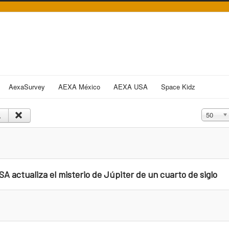
AexaSurvey
AEXA México
AEXA USA
Space Kidz
Cantidad
50
A actualiza el misterio de Júpiter de un cuarto de siglo