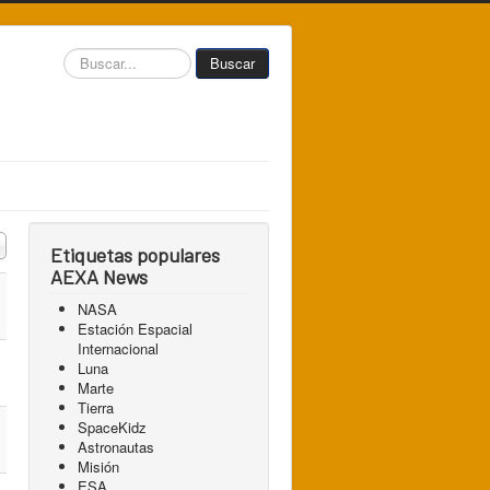
Buscar...
Buscar
 a mostrar
Etiquetas populares
AEXA News
NASA
Estación Espacial
Internacional
Luna
Marte
Tierra
SpaceKidz
Astronautas
Misión
ESA