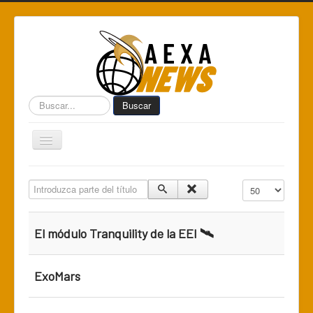
Buscar...
Buscar
Toggle
Navigation
Home
Introduzca parte del título
Cantidad a mostr
Centro de Informática AEXA
AexaSurvey
El módulo Tranquility de la EEI 🛰️
AEXA México
AEXA USA
ExoMars
Space Kidz