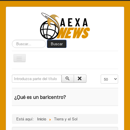
Buscar...
Buscar
Toggle
Navigation
Home
Introduzca parte del título
Cantidad a mostr
Centro de Informática AEXA
AexaSurvey
¿Qué es un baricentro?
AEXA México
AEXA USA
Está aquí:
Inicio
Tierra y el Sol
Space Kidz