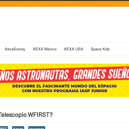
AexaSurvey
AEXA México
AEXA USA
Space Kidz
l Telescopio WFIRST?
IRST
Kepler
Imagenes