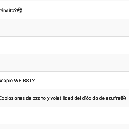
ránsito?🤔
lescopio WFIRST?
xplosiones de ozono y volatilidad del dióxido de azufre😱