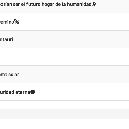
drían ser el futuro hogar de la humanidad🔭
 camino🚀
ntauri
ema solar
curidad eterna⚫