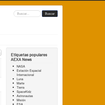
Buscar...
Buscar
 a mostrar
Etiquetas populares
AEXA News
NASA
Estación Espacial
Internacional
Luna
Marte
Tierra
SpaceKidz
Astronautas
Misión
ESA