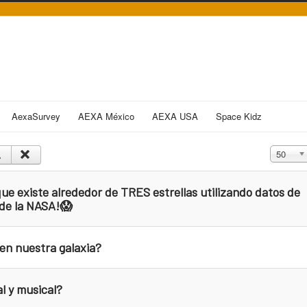
AexaSurvey
AEXA México
AEXA USA
Space Kidz
Cantidad
50
ue existe alrededor de TRES estrellas utilizando datos de
 de la NASA!😱
en nuestra galaxia?
l y musical?