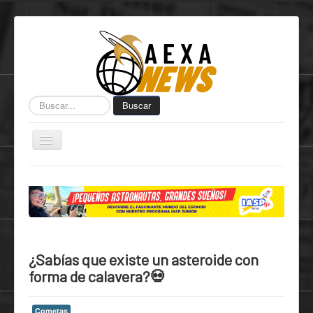
Buscar...
Buscar
Toggle
Navigation
Home
Centro de Informática AEXA
AexaSurvey
AEXA México
¿Sabías que existe un asteroide con
AEXA USA
forma de calavera?💀
Space Kidz
Cometas