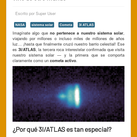
Space Kidz
Escrito por
Super User
NASA
sistema solar
Cometa
3I ATLAS
Imagínate algo que
no pertenece a nuestro sistema solar
,
viajando por millones o incluso miles de millones de años
luz… ¡hasta que finalmente cruzó nuestro barrio celestial! Ese
es
3I/ATLAS
, la tercera roca interestelar confirmada que visita
nuestro sistema solar — y la primera que se comporta
claramente como un
cometa activo
.
¿Por qué 3I/ATLAS es tan especial?