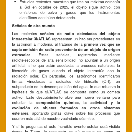
Estudios recientes muestran que tras su máxima cercanía
al Sol en octubre de 2025, el objeto sigue activo, con
emisiones de polvo y gases que los instrumentos
científicos continúan detectando.
Señales de otro mundo
Las recientes
señales de radio detectadas del objeto
interestelar 3I/ATLAS
representan un hito sin precedentes en
la astronomía moderna, al tratarse de la
primera vez que se
capta emisión de radio proveniente de un objeto de origen
extrasolar
. Estas señales, registradas mediante
radiotelescopios de alta sensibilidad, no apuntan a un origen
artificial, sino que están asociadas a procesos naturales: la
liberación de gases cuando el objeto interactúa con la
radiación solar. En particular, los astrónomos identificaron
firmas vinculadas a radicales de hidroxilo (OH), un
subproducto de la descomposición del agua, lo que refuerza la
hipótesis de que 3I/ATLAS se comporta como un cometa
activo. Este descubrimiento abre una nueva ventana para
estudiar la
composición química, la actividad y la
evolución de objetos formados en otros sistemas
estelares
, aportando pistas clave sobre los procesos que
ocurren más allá de nuestro vecindario cósmico.
Y si te preguntas si este increíble evento estelar será visible
desde la Tierra, la respuesta es sí; aunque no como un