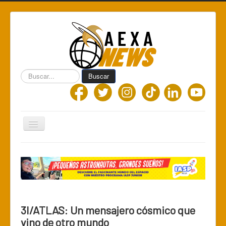
Buscar...
Buscar
Toggle
Navigation
Home
Centro de Informática AEXA
AexaSurvey
AEXA México
3I/ATLAS: Un mensajero cósmico que
AEXA USA
vino de otro mundo