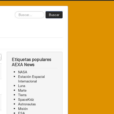
Buscar...
Buscar
 a mostrar
Etiquetas populares
AEXA News
NASA
Estación Espacial
Internacional
Luna
Marte
Tierra
SpaceKidz
Astronautas
Misión
ESA