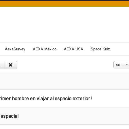
AexaSurvey
AEXA México
AEXA USA
Space Kidz
Cantidad
50
rimer hombre en viajar al espacio exterior!
 espacial