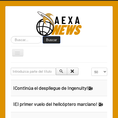
Buscar...
Buscar
Toggle
Navigation
Home
Introduzca parte del título
Cantidad a mostr
Centro de Informática AEXA
AexaSurvey
¡Continúa el despliegue de Ingenuity!🚁
AEXA México
AEXA USA
¡El primer vuelo del helicóptero marciano! 🚁
Space Kidz