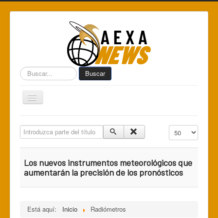
Buscar...
Buscar
Toggle
Navigation
Home
Introduzca parte del título
Cantidad a mostr
Centro de Informática AEXA
AexaSurvey
Los nuevos instrumentos meteorológicos que
AEXA México
aumentarán la precisión de los pronósticos
AEXA USA
Space Kidz
Está aquí:
Inicio
Radiómetros