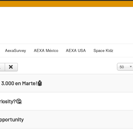
AexaSurvey
AEXA México
AEXA USA
Space Kidz
Cantidad
50
ía 3.000 en Marte!🤖
riosity?🤔
Opportunity