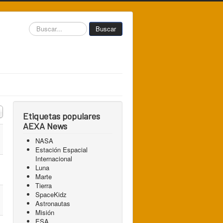
Buscar...
Buscar
 a mostrar
Etiquetas populares
AEXA News
NASA
Estación Espacial
Internacional
Luna
Marte
Tierra
SpaceKidz
Astronautas
Misión
ESA