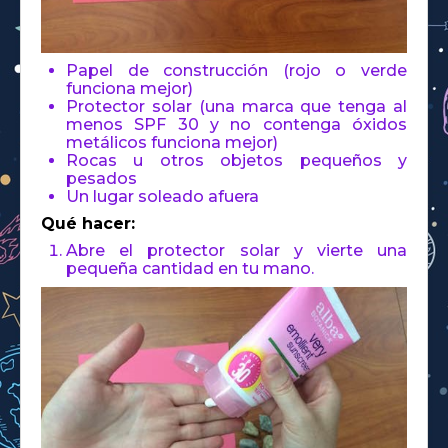
Papel de construcción (rojo o verde
funciona mejor)
Protector solar (una marca que tenga al
menos SPF 30 y no contenga óxidos
metálicos funciona mejor)
Rocas u otros objetos pequeños y
pesados
Un lugar soleado afuera
Qué hacer:
Abre el protector solar y vierte una
pequeña cantidad en tu mano.