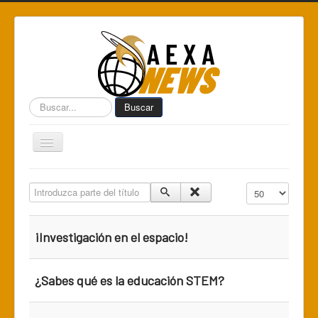
Buscar...
Buscar
Toggle
Navigation
Home
Introduzca parte del título
Cantidad a mostr
Centro de Informática AEXA
AexaSurvey
¡Investigación en el espacio!
AEXA México
AEXA USA
¿Sabes qué es la educación STEM?
Space Kidz