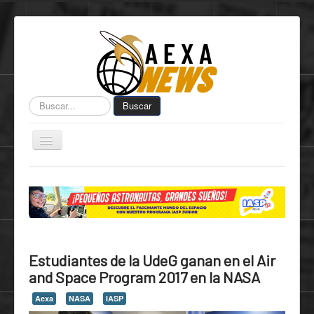
Buscar...
Buscar
Toggle
Navigation
Home
Centro de Informática AEXA
AexaSurvey
AEXA México
Estudiantes de la UdeG ganan en el Air
AEXA USA
and Space Program 2017 en la NASA
Space Kidz
Aexa
NASA
IASP