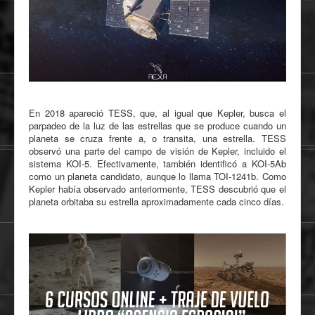
En 2018 apareció TESS, que, al igual que Kepler, busca el
parpadeo de la luz de las estrellas que se produce cuando un
planeta se cruza frente a, o transita, una estrella. TESS
observó una parte del campo de visión de Kepler, incluido el
sistema KOI-5. Efectivamente, también identificó a KOI-5Ab
como un planeta candidato, aunque lo llama TOI-1241b. Como
Kepler había observado anteriormente, TESS descubrió que el
planeta orbitaba su estrella aproximadamente cada cinco días.