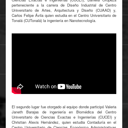
perteneciente a la carrera de Diseño Industrial de Centro
Universitario de Artes, Arquitectura y Diseño (CUAAD) y,
Carlos Felipe Ávila quien estudia en el Centro Universitario de
Tonalá (CUTonalá) la ingeniería en Nanotecnología.
El segundo lugar fue otorgado al equipo donde participó Valeria
Janeth Barajas de ingeniería en Biomédica del Centro
Universitario de Ciencias Exactas e Ingenierías (CUCEI) y
Christian Alexis Hernández, quien estudia Contaduría en el
Centro Universitario de Ciencias Económico Administrativas