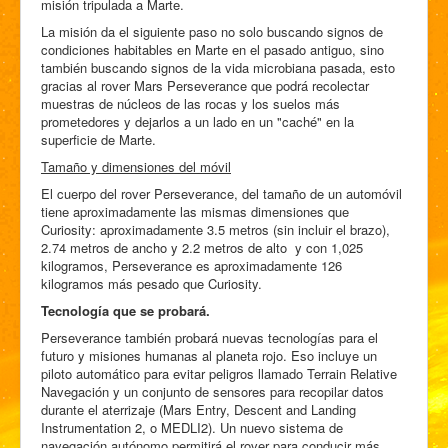
misión tripulada a Marte.
La misión da el siguiente paso no solo buscando signos de
condiciones habitables en Marte en el pasado antiguo, sino
también buscando signos de la vida microbiana pasada, esto
gracias al rover Mars Perseverance que podrá recolectar
muestras de núcleos de las rocas y los suelos más
prometedores y dejarlos a un lado en un "caché" en la
superficie de Marte.
Tamaño y dimensiones del móvil
El cuerpo del rover Perseverance, del tamaño de un automóvil
tiene aproximadamente las mismas dimensiones que
Curiosity: aproximadamente 3.5 metros (sin incluir el brazo),
2.74 metros de ancho y 2.2 metros de alto y con 1,025
kilogramos, Perseverance es aproximadamente 126
kilogramos más pesado que Curiosity.
Tecnología que se probará.
Perseverance también probará nuevas tecnologías para el
futuro y misiones humanas al planeta rojo. Eso incluye un
piloto automático para evitar peligros llamado Terrain Relative
Navegación y un conjunto de sensores para recopilar datos
durante el aterrizaje (Mars Entry, Descent and Landing
Instrumentation 2, o MEDLI2). Un nuevo sistema de
navegación autónomo permitirá el rover para conducir más