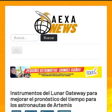
Buscar...
Buscar
Toggle
Navigation
Home
Centro de Informática AEXA
AexaSurvey
AEXA México
Instrumentos del Lunar Gateway para
AEXA USA
mejorar el pronóstico del tiempo para
los astronautas de Artemis
Space Kidz