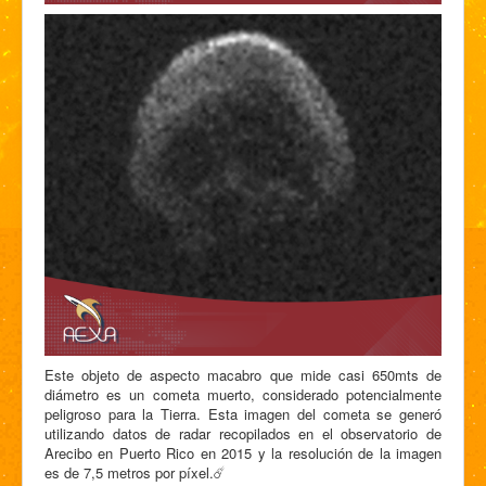
Este objeto de aspecto macabro que mide casi 650mts de
diámetro es un cometa muerto, considerado potencialmente
peligroso para la Tierra. Esta imagen del cometa se generó
utilizando datos de radar recopilados en el observatorio de
Arecibo en Puerto Rico en 2015 y la resolución de la imagen
es de 7,5 metros por píxel.☄️