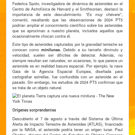
Federica Spoto, investigadora de dinámica de asteroides en el
Centro de Astrofísica de Harvard y el Smithsonian, destacó la
importancia de este descubrimiento.
"Es muy chévere"
,
comentó, resaltando que las observaciones de 2024 PT5
podrían ampliar el conocimiento científico sobre los asteroides
que se aproximan a nuestro planeta, incluidos aquellos que
ocasionalmente chocan contra él.
Este tipo de asteroides capturados por la gravedad terrestre se
conocen como
minilunas
. Debido a su tamaño diminuto y
velocidad, suelen ser difíciles de detectar. Además, no
siempre resultan ser naturales; en ocasiones, lo que parece un
asteroide es en realidad basura espacial. Por ejemplo, la nave
Gaia de la Agencia Espacial Europea, diseñada para
cartografiar estrellas, fue confundida con un asteroide en el
pasado. Sin embargo, los estudios de 2024 PT5 confirman que
se trata de un objeto natural.
Orígenes sorprendentes
Descubierto el 7 de agosto a través del Sistema de Última
Alerta de Impacto Terrestre de Asteroides (ATLAS), financiado
por la NASA, el asteroide podría tener un origen lunar. Paul
Chodas, director del Centro de Estudios de Objetos Cercanos