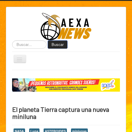
Buscar...
Buscar
Toggle
Navigation
Home
Centro de Informática AEXA
AexaSurvey
AEXA México
El planeta Tierra captura una nueva
AEXA USA
miniluna
Space Kidz
NASA
Luna
ASTEROIDES
miniunas